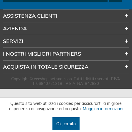
ASSISTENZA CLIENTI
AZIENDA
SERVIZI
I NOSTRI MIGLIORI PARTNERS
ACQUISTA IN TOTALE SICUREZZA
Copyright © eeeshop.net soc. coop. Tutti i diritti riservati. P.IVA:
IT06840721218 - R.E.A. NA-842890
Questo sito web utilizza i cookies per assicurarti la migliore
esperienza di navigazione ed acquisto.
Maggiori informazioni
Ok, capito