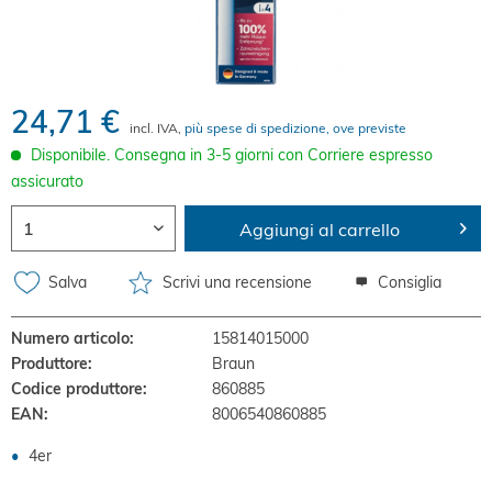
24,71 €
incl. IVA,
più spese di spedizione, ove previste
Disponibile. Consegna in 3-5 giorni con Corriere espresso
assicurato
Aggiungi al carrello
Salva
Scrivi una recensione
Consiglia
Numero articolo:
15814015000
Produttore:
Braun
Codice produttore:
860885
EAN:
8006540860885
4er