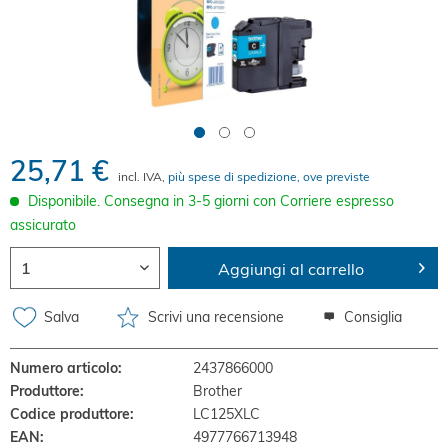
25,71 €
incl. IVA,
più spese di spedizione, ove previste
Disponibile. Consegna in 3-5 giorni con Corriere espresso
assicurato
Aggiungi al carrello
Salva
Scrivi una recensione
Consiglia
Numero articolo:
2437866000
Produttore:
Brother
Codice produttore:
LC125XLC
EAN:
4977766713948