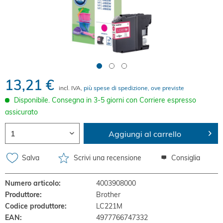
13,21 €
incl. IVA,
più spese di spedizione, ove previste
Disponibile. Consegna in 3-5 giorni con Corriere espresso
assicurato
Aggiungi al carrello
Salva
Scrivi una recensione
Consiglia
Numero articolo:
4003908000
Produttore:
Brother
Codice produttore:
LC221M
EAN:
4977766747332