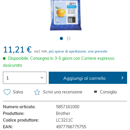
11,21 €
incl. IVA,
più spese di spedizione, ove previste
Disponibile. Consegna in 3-5 giorni con Corriere espresso
assicurato
Aggiungi al carrello
Salva
Scrivi una recensione
Consiglia
Numero articolo:
5857161000
Produttore:
Brother
Codice produttore:
LC3211C
EAN:
4977766775755