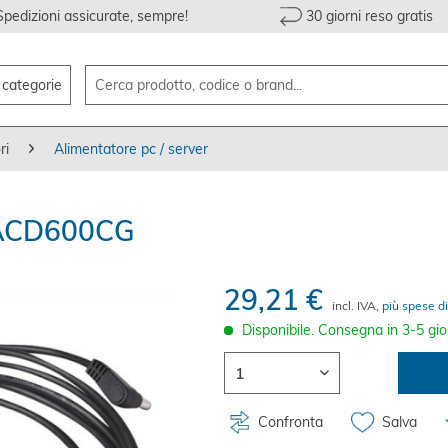
Spedizioni assicurate, sempre!
30 giorni reso gratis
e categorie
ri
Alimentatore pc / server
 PACD600CG
29,21 €
incl. IVA,
più spese di
Disponibile. Consegna in 3-5 gio
Confronta
Salva