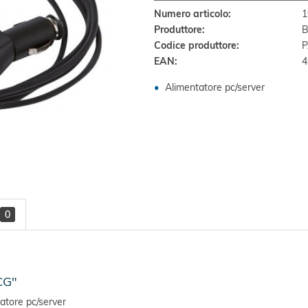
Numero articolo:
1
Produttore:
B
Codice produttore:
EAN:
4
Alimentatore pc/server
0
CG"
tore pc/server