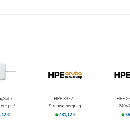
agSafe -
HPE X372 -
HPE X3
ore pc /
Stromversorgung
240VA
85 W...
redundant -...
Alime
,12 €
481,12 €
35
pc/se