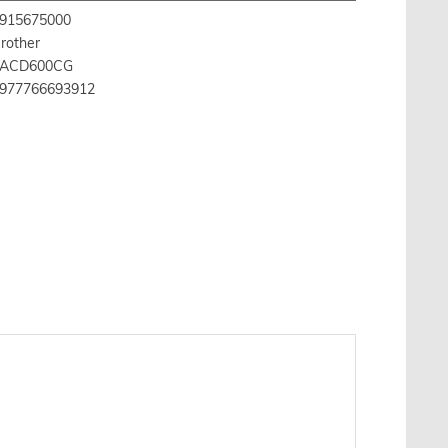
915675000
rother
PACD600CG
977766693912