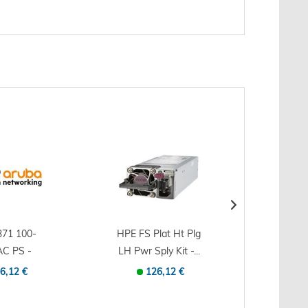
71 100-
HPE FS Plat Ht Plg
Chief
C PS -
LH Pwr Sply Kit -...
CTG-
ntatore
BRON
6,12 €
126,12 €
1
rver...
R