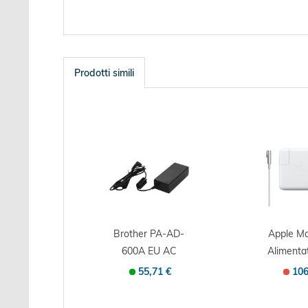
Prodotti simili
Brother PA-AD-
Apple M
600A EU AC
Alimentat
adapter
server 
55,71 €
106