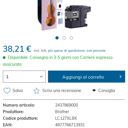
38,21 €
incl. IVA,
più spese di spedizione, ove previste
Disponibile. Consegna in 3-5 giorni con Corriere espresso
assicurato
Aggiungi al carrello
Salva
Scrivi una recensione
Consiglia
Numero articolo:
2437869000
Produttore:
Brother
Codice produttore:
LC127XLBK
EAN:
4977766713931