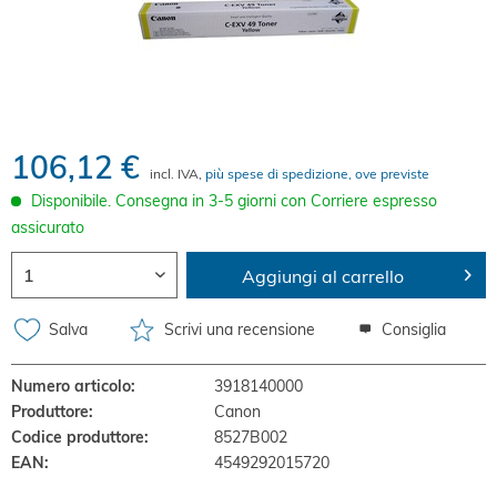
106,12 €
incl. IVA,
più spese di spedizione, ove previste
Disponibile. Consegna in 3-5 giorni con Corriere espresso
assicurato
Aggiungi al carrello
Salva
Scrivi una recensione
Consiglia
Numero articolo:
3918140000
Produttore:
Canon
Codice produttore:
8527B002
EAN:
4549292015720