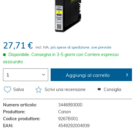
27,71 €
incl. IVA,
più spese di spedizione, ove previste
Disponibile. Consegna in 3-5 giorni con Corriere espresso
assicurato
Aggiungi al carrello
Salva
Scrivi una recensione
Consiglia
Numero articolo:
3446993000
Produttore:
Canon
Codice produttore:
9267B001
EAN:
4549292004939