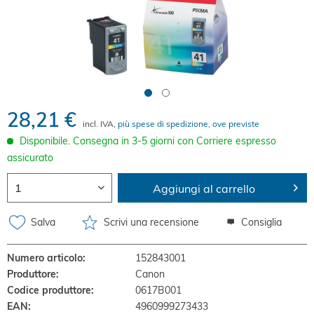
28,21 €
incl. IVA,
più spese di spedizione, ove previste
Disponibile. Consegna in 3-5 giorni con Corriere espresso
assicurato
Aggiungi al carrello
Salva
Scrivi una recensione
Consiglia
Numero articolo:
152843001
Produttore:
Canon
Codice produttore:
0617B001
EAN:
4960999273433