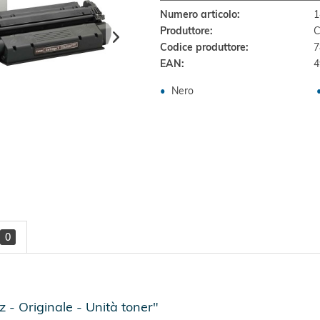
Numero articolo:
1
Produttore:
C
Codice produttore:
7
EAN:
4
Nero
0
- Originale - Unità toner"