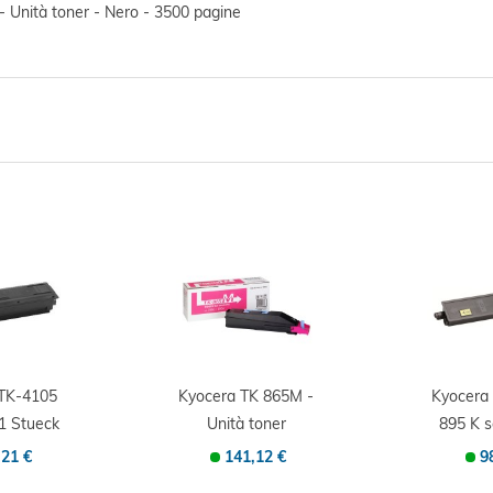
- Unità toner - Nero - 3500 pagine
 TK-4105
Kyocera TK 865M -
Kyocera
1 Stueck
Unità toner
895 K 
inale...
Originale -...
Origin
,21 €
141,12 €
9