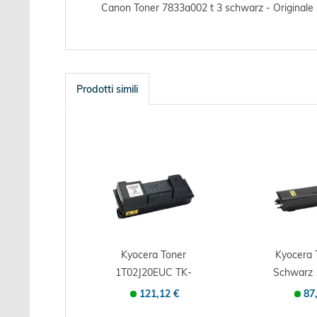
Canon Toner 7833a002 t 3 schwarz - Originale 
Prodotti simili
Kyocera Toner
Kyocera
1T02J20EUC TK-
Schwarz 
360 20 schwarz -...
e - Orig
121,12 €
87