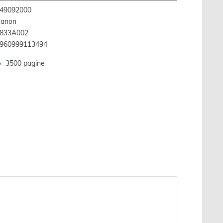
49092000
anon
833A002
960999113494
3500 pagine