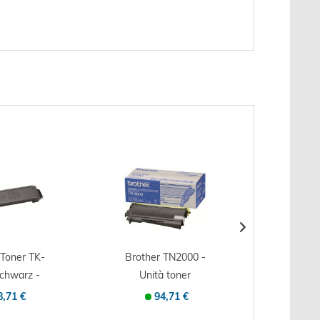
 Toner TK-
Brother TN2000 -
OKI Ton
schwarz -
Unità toner
C8600/
ale -...
Originale - Nero -...
Orig
8,71 €
94,71 €
1