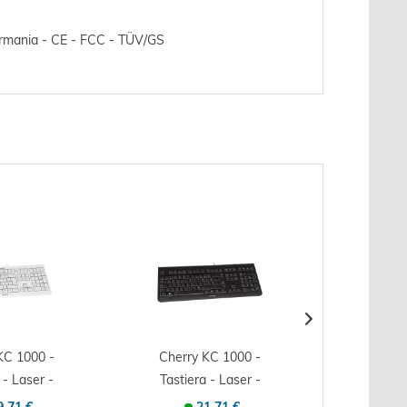
Germania - CE - FCC - TÜV/GS
KC 1000 -
Cherry KC 1000 -
Cherry
 - Laser -
Tastiera - Laser -
Desktop
asti...
105 tasti...
Otti