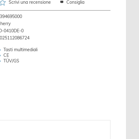
Scrivi una recensione
Consiglia
394695000
herry
D-0410DE-0
025112086724
Tasti multimediali
CE
TÜV/GS