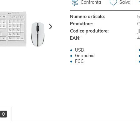
Confronta
Salva
Numero articolo:
5
Produttore:
C
Codice produttore:
J
EAN:
4
USB
Germania
FCC
0