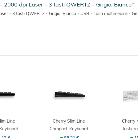
- 2000 dpi Laser - 3 tasti QWERTZ - Grigio, Bianco"
aser - 3 tasti QWERTZ - Grigio, Bianco - USB - Tasti multimediali - 
lim Line
Cherry Slim Line
Cherry 
Keyboard
Compact-Keyboard
Tastiera
0 -...
G84-4100 -...
105 t