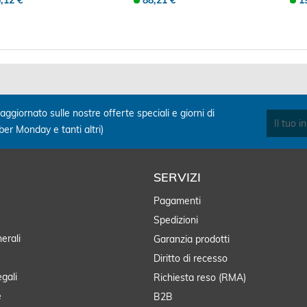
,12 €
88,21 €
1
aggiornato sulle nostre offerte speciali e giorni di
yber Monday e tanti altri)
SERVIZI
Pagamenti
Spedizioni
erali
Garanzia prodotti
Diritto di recesso
egali
Richiesta reso (RMA)
e
B2B