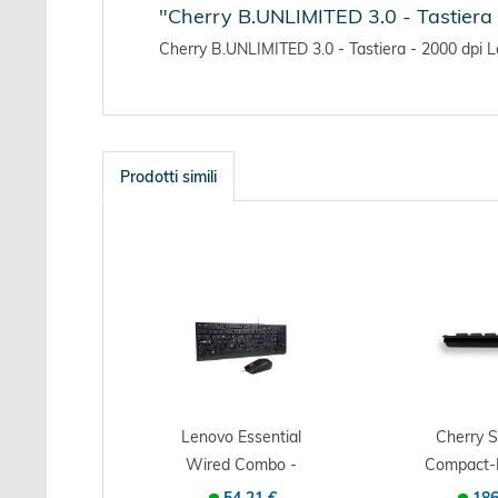
"Cherry B.UNLIMITED 3.0 - Tastiera 
Cherry B.UNLIMITED 3.0 - Tastiera - 2000 dpi L
Prodotti simili
Lenovo Essential
Cherry S
Wired Combo -
Compact-
Tastiera - 1000...
G84-440