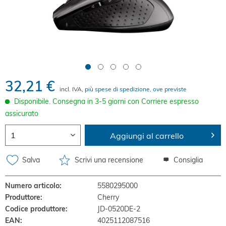
32,21 €
incl. IVA,
più spese di spedizione, ove previste
Disponibile. Consegna in 3-5 giorni con Corriere espresso
assicurato
Aggiungi al carrello
Salva
Scrivi una recensione
Consiglia
Numero articolo:
5580295000
Produttore:
Cherry
Codice produttore:
JD-0520DE-2
EAN:
4025112087516