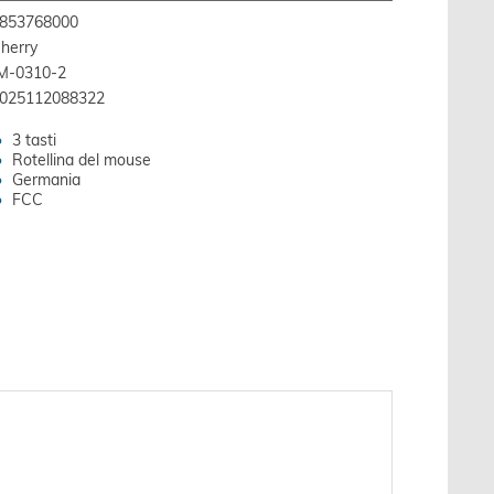
853768000
herry
M-0310-2
025112088322
3 tasti
Rotellina del mouse
Germania
FCC