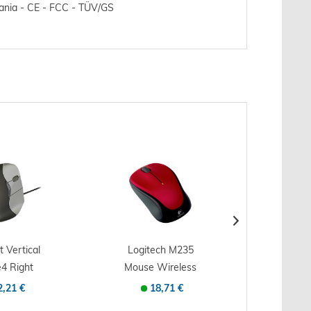
rmania - CE - FCC - TÜV/GS
t Vertical
Logitech M235
Logite
4 Right
Mouse Wireless
Mous
ouse USB
Red - Mouse -
Mouse 
2,21 €
18,71 €
-...
Ottico