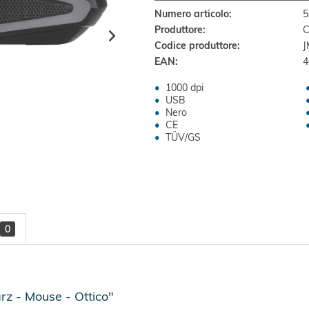
Numero articolo:
5
Produttore:
C
Codice produttore:
J
EAN:
4
1000 dpi
USB
Nero
CE
TÜV/GS
0
rz - Mouse - Ottico"