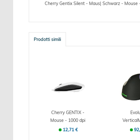
Cherry Gentix Silent - Maus| Schwarz - Mouse -
Prodotti simili
Cherry GENTIX -
Evol
Mouse - 1000 dpi
Vertical
Ottico - 3...
Small - V
12,71 €
92
Maus