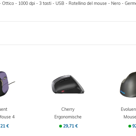
 Ottico - 1000 dpi - 3 tasti - USB - Rotellina del mouse - Nero - Ge
uent
Cherry
Evoluen
Mouse 4
Ergonomische
Mouse
ertikale
Maus MW 4500 -
Hand M
,21 €
29,71 €
9
...
Mouse - 1200...