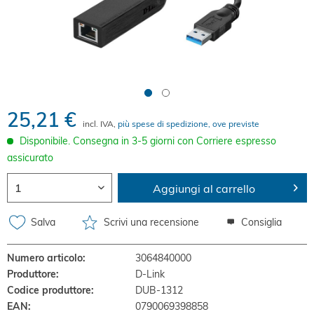
25,21 €
incl. IVA,
più spese di spedizione, ove previste
Disponibile. Consegna in 3-5 giorni con Corriere espresso
assicurato
Aggiungi al carrello
Salva
Scrivi una recensione
Consiglia
Numero articolo:
3064840000
Produttore:
D-Link
Codice produttore:
DUB-1312
EAN:
0790069398858