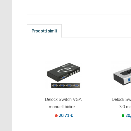
Prodotti simili
Delock Switch VGA
Delock S
manuell bidire -
3.0 ma
Kvm switch -...
bidirekti
20,71 €
20