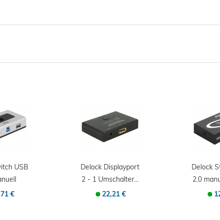
witch USB
Delock Displayport
Delock S
nuell
2 - 1 Umschalter...
2.0 man
onal -...
Umscha
,71 €
22,21 €
1