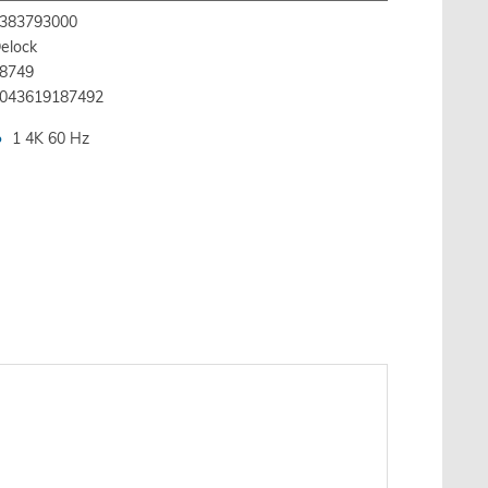
383793000
elock
8749
043619187492
1 4K 60 Hz