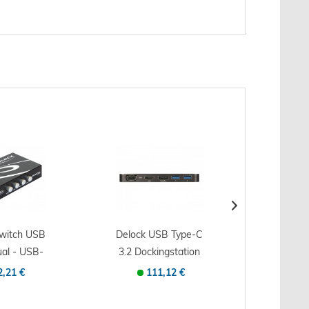
witch USB
Delock USB Type-C
DIGITU
ual - USB-
3.2 Dockingstation
HDMI R
lter -...
4K -...
Inte
2,21 €
111,12 €