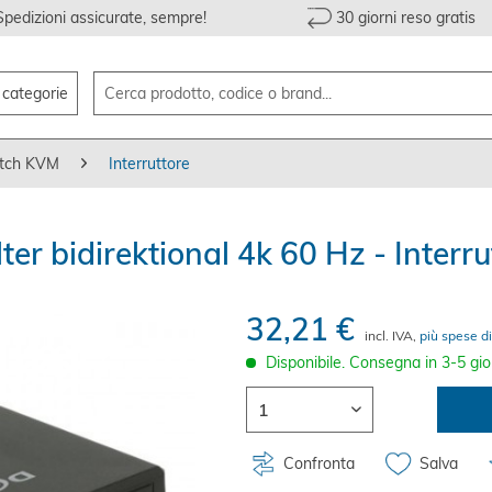
Spedizioni assicurate, sempre!
30 giorni reso gratis
e categorie
tch KVM
Interruttore
r bidirektional 4k 60 Hz - Interru
32,21 €
incl. IVA,
più spese di
Disponibile. Consegna in 3-5 gio
Confronta
Salva