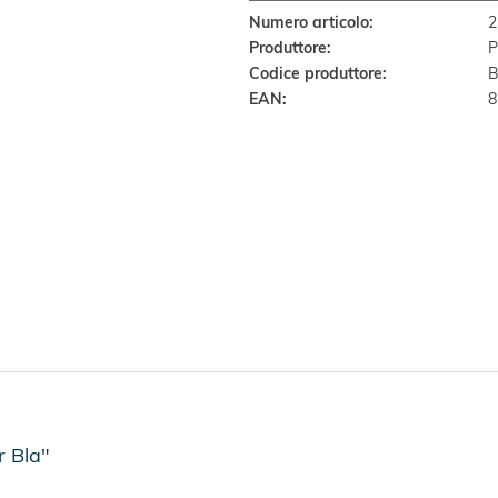
Numero articolo:
2
Produttore:
P
Codice produttore:
B
EAN:
8
r Bla"