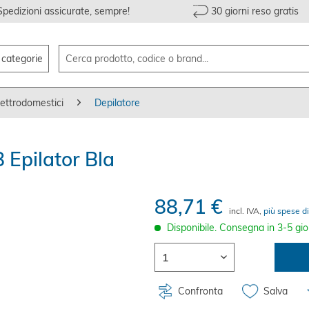
Spedizioni assicurate, sempre!
30 giorni reso gratis
e categorie
lettrodomestici
Depilatore
 Epilator Bla
88,71 €
incl. IVA,
più spese di
Disponibile. Consegna in 3-5 gio
Confronta
Salva