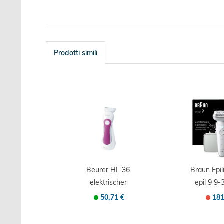
Prodotti simili
Beurer HL 36
Braun Epili
elektrischer
epil 9 9-
Damenrasierer
50,71 €
181