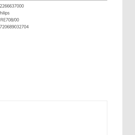
2266637000
hilips
RE708/00
720689032704