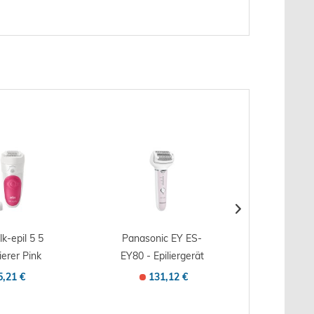
lk-epil 5 5
Panasonic EY ES-
B
ierer Pink
EY80 - Epiliergerät
Gesich
- schnurlos
Fac
5,21 €
131,12 €