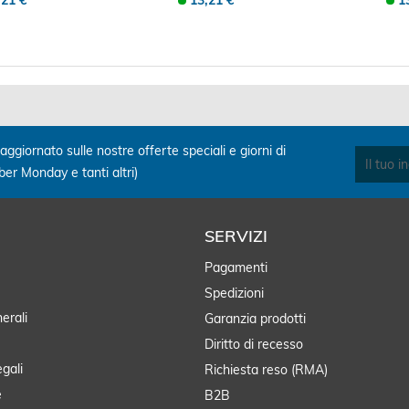
,21 €
13,21 €
1
aggiornato sulle nostre offerte speciali e giorni di
yber Monday e tanti altri)
SERVIZI
Pagamenti
Spedizioni
erali
Garanzia prodotti
Diritto di recesso
egali
Richiesta reso (RMA)
e
B2B