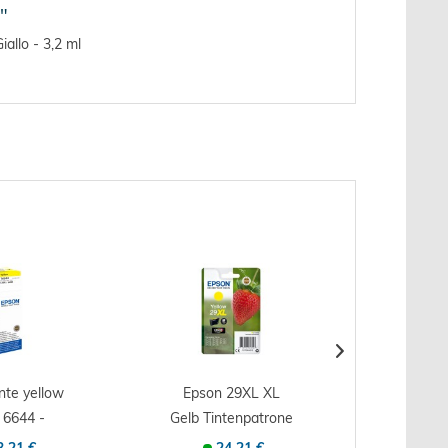
"
allo - 3,2 ml
nte yellow
Epson 29XL XL
Epson 
 6644 -
Gelb Tintenpatrone
Druck
ale -...
- Originale -...
C13T27