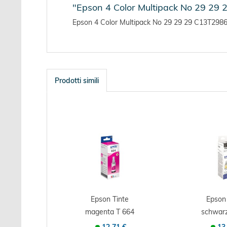
"Epson 4 Color Multipack No 29 29 2
Epson 4 Color Multipack No 29 29 29 C13T2986401
Prodotti simili
Epson Tinte
Epson 
magenta T 664
schwar
6643 - Originale -...
6641 - Orig