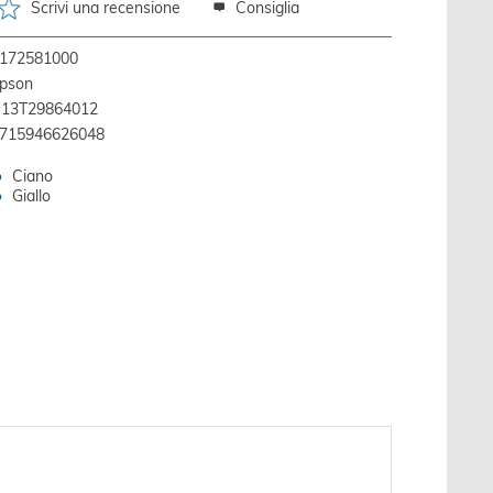
Scrivi una recensione
Consiglia
172581000
pson
13T29864012
715946626048
Ciano
Giallo