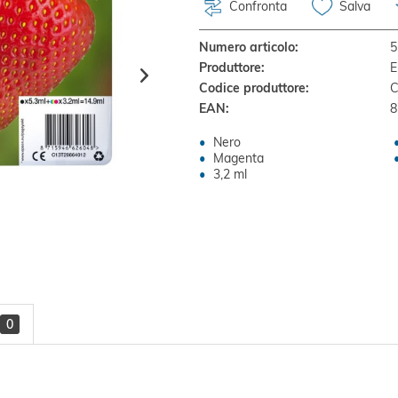
Confronta
Salva
Numero articolo:
5
Produttore:
E
Codice produttore:
C
EAN:
8
Nero
Magenta
3,2 ml
0