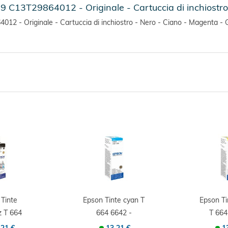
9 C13T29864012 - Originale - Cartuccia di inchiostro
2 - Originale - Cartuccia di inchiostro - Nero - Ciano - Magenta - Gi
Tinte
Epson Tinte cyan T
Epson Ti
z T 664
664 6642 -
T 664
inale -...
Originale -...
Origin