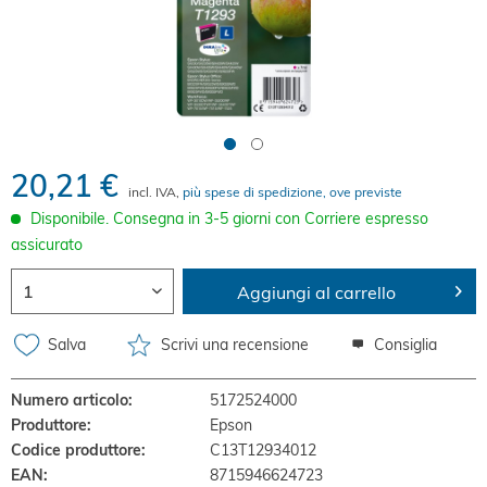
20,21 €
incl. IVA,
più spese di spedizione, ove previste
Disponibile. Consegna in 3-5 giorni con Corriere espresso
assicurato
Aggiungi al carrello
Salva
Scrivi una recensione
Consiglia
Numero articolo:
5172524000
Produttore:
Epson
Codice produttore:
C13T12934012
EAN:
8715946624723