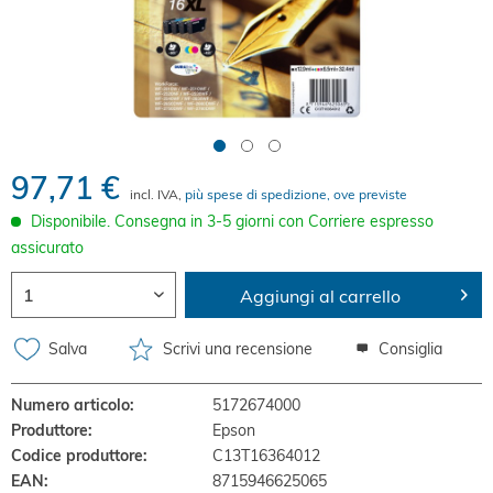
97,71 €
incl. IVA,
più spese di spedizione, ove previste
Disponibile. Consegna in 3-5 giorni con Corriere espresso
assicurato
Aggiungi al carrello
Salva
Scrivi una recensione
Consiglia
Numero articolo:
5172674000
Produttore:
Epson
Codice produttore:
C13T16364012
EAN:
8715946625065