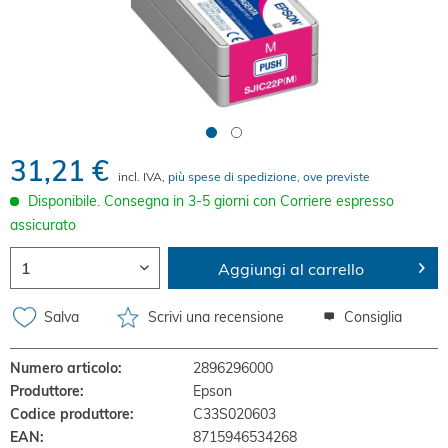
31,21 €
incl. IVA,
più spese di spedizione, ove previste
Disponibile. Consegna in 3-5 giorni con Corriere espresso
assicurato
Aggiungi al carrello
Salva
Scrivi una recensione
Consiglia
Numero articolo:
2896296000
Produttore:
Epson
Codice produttore:
C33S020603
EAN:
8715946534268