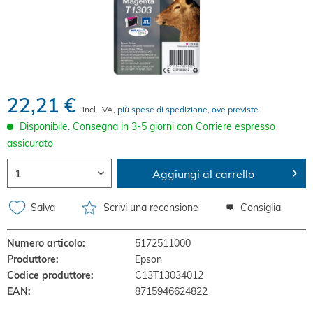
22,21 €
incl. IVA,
più spese di spedizione, ove previste
Disponibile. Consegna in 3-5 giorni con Corriere espresso
assicurato
Aggiungi al carrello
Salva
Scrivi una recensione
Consiglia
Numero articolo:
5172511000
Produttore:
Epson
Codice produttore:
C13T13034012
EAN:
8715946624822