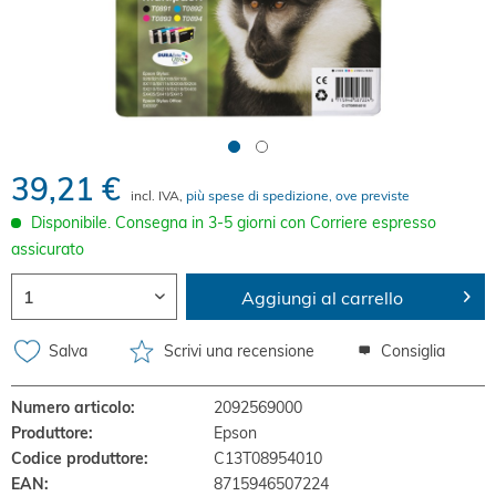
39,21 €
incl. IVA,
più spese di spedizione, ove previste
Disponibile. Consegna in 3-5 giorni con Corriere espresso
assicurato
Aggiungi al carrello
Salva
Scrivi una recensione
Consiglia
Numero articolo:
2092569000
Produttore:
Epson
Codice produttore:
C13T08954010
EAN:
8715946507224