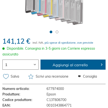
141,12 €
incl. IVA,
più spese di spedizione, ove previste
Disponibile. Consegna in 3-5 giorni con Corriere espresso
assicurato
Aggiungi al carrello
Salva
Scrivi una recensione
Consiglia
Numero articolo:
677974000
Produttore:
Epson
Codice produttore:
C13T606700
EAN:
0010343864771