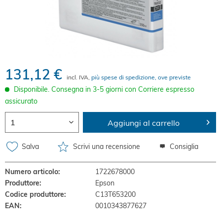
131,12 €
incl. IVA,
più spese di spedizione, ove previste
Disponibile. Consegna in 3-5 giorni con Corriere espresso
assicurato
Aggiungi al carrello
Salva
Scrivi una recensione
Consiglia
Numero articolo:
1722678000
Produttore:
Epson
Codice produttore:
C13T653200
EAN:
0010343877627