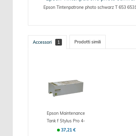
Epson Tintenpatrone photo schwarz T 653 6531 -
Prodotti simili
Accessori
1
Epson Maintenance
Tank f Stylus Pro 4-
7- 9
37,21 €