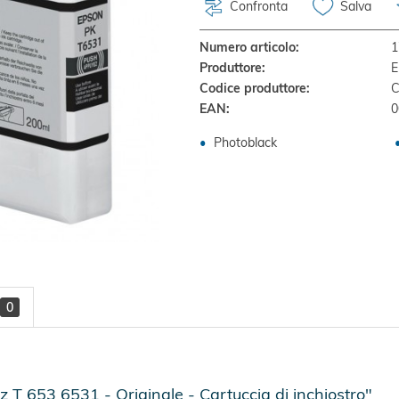
Confronta
Salva
Numero articolo:
1
Produttore:
E
Codice produttore:
C
EAN:
0
Photoblack
0
T 653 6531 - Originale - Cartuccia di inchiostro"