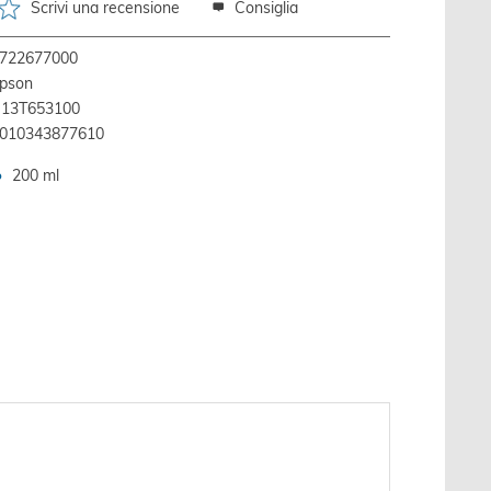
Scrivi una recensione
Consiglia
722677000
pson
13T653100
010343877610
200 ml