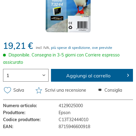
19,21 €
incl. IVA,
più spese di spedizione, ove previste
Disponibile. Consegna in 3-5 giorni con Corriere espresso
assicurato
Aggiungi al carrello
Salva
Scrivi una recensione
Consiglia
Numero articolo:
4129025000
Produttore:
Epson
Codice produttore:
C13T32444010
EAN:
8715946600918