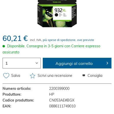
60,21 €
incl. IVA,
più spese di spedizione, ove previste
Disponibile. Consegna in 3-5 giorni con Corriere espresso
assicurato
Aggiungi al carrello
Salva
Scrivi una recensione
Consiglia
Numero articolo:
2200399000
Produttore:
HP
Codice produttore:
CN053AE#BGX
EAN:
0886111749010