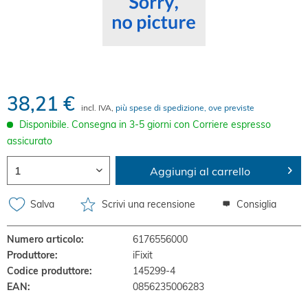
38,21 €
incl. IVA,
più spese di spedizione, ove previste
Disponibile. Consegna in 3-5 giorni con Corriere espresso
assicurato
Aggiungi al carrello
Salva
Scrivi una recensione
Consiglia
Numero articolo:
6176556000
Produttore:
iFixit
Codice produttore:
145299-4
EAN:
0856235006283