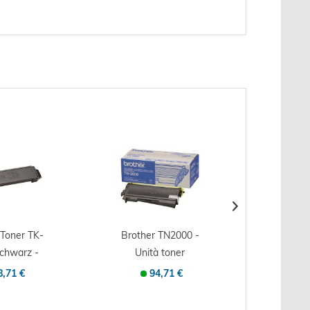
 Toner TK-
Brother TN2000 -
OKI Ton
schwarz -
Unità toner
C8600/
ale -...
Originale - Nero -...
Orig
8,71 €
94,71 €
1