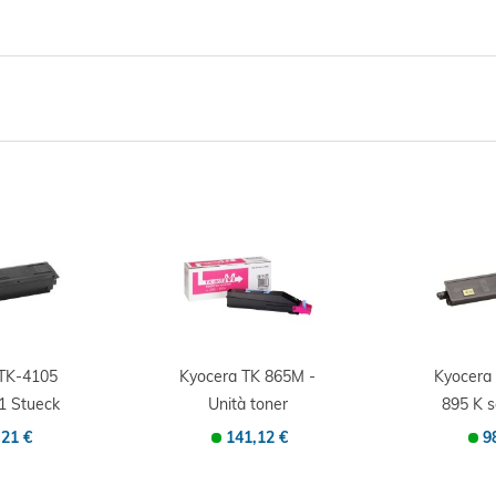
 TK-4105
Kyocera TK 865M -
Kyocera
1 Stueck
Unità toner
895 K 
inale...
Originale -...
Origin
,21 €
141,12 €
9