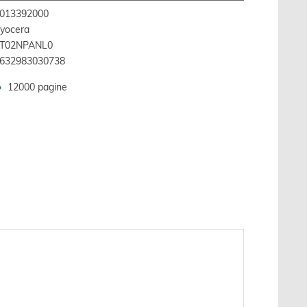
013392000
yocera
T02NPANL0
632983030738
12000 pagine