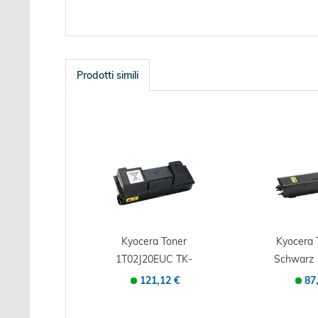
Prodotti simili
Kyocera Toner
Kyocera
1T02J20EUC TK-
Schwarz 
360 20 schwarz -...
e - Orig
121,12 €
87