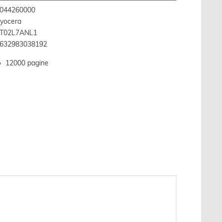
044260000
yocera
T02L7ANL1
632983038192
12000 pagine