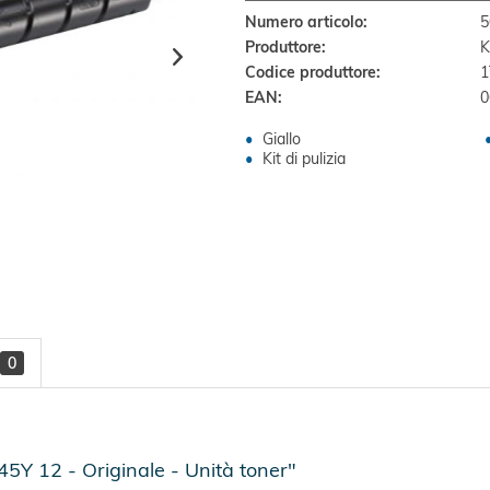
Numero articolo:
5
Produttore:
K
Codice produttore:
1
EAN:
0
Giallo
Kit di pulizia
0
Y 12 - Originale - Unità toner"