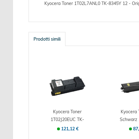
Kyocera Toner 1T02L7ANL0 TK-8345Y 12 - Original
Prodotti simili
Kyocera Toner
Kyocera
1T02J20EUC TK-
Schwarz 
360 20 - Originale...
e - Orig
121,12 €
87