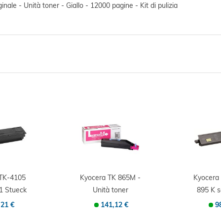
e - Unità toner - Giallo - 12000 pagine - Kit di pulizia
 TK-4105
Kyocera TK 865M -
Kyocera
1 Stueck
Unità toner
895 K 
inale...
Originale -...
Origin
,21 €
141,12 €
9