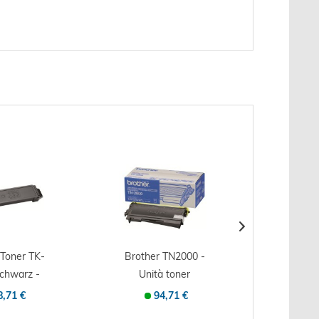
 Toner TK-
Brother TN2000 -
OKI Ton
schwarz -
Unità toner
C8600/
ale -...
Originale - Nero -...
Orig
8,71 €
94,71 €
1