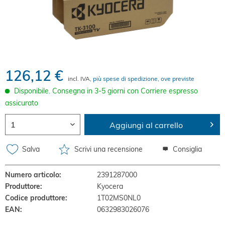
126,12 €
incl. IVA,
più spese di spedizione, ove previste
Disponibile. Consegna in 3-5 giorni con Corriere espresso
assicurato
Aggiungi al carrello
Salva
Scrivi una recensione
Consiglia
Numero articolo:
2391287000
Produttore:
Kyocera
Codice produttore:
1T02MS0NL0
EAN:
0632983026076