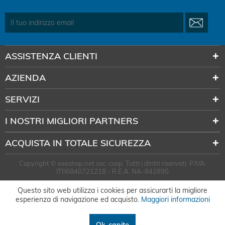
ASSISTENZA CLIENTI
AZIENDA
SERVIZI
I NOSTRI MIGLIORI PARTNERS
ACQUISTA IN TOTALE SICUREZZA
Copyright © eeeshop.net soc. coop. Tutti i diritti riservati. P.IVA:
IT06840721218 - R.E.A. NA-842890
Questo sito web utilizza i cookies per assicurarti la migliore
esperienza di navigazione ed acquisto.
Maggiori informazioni