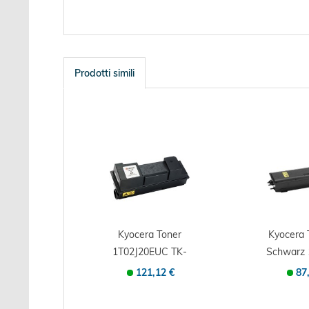
Prodotti simili
Kyocera Toner
Kyocera
1T02J20EUC TK-
Schwarz 
360 20 schwarz -...
e - Orig
121,12 €
87