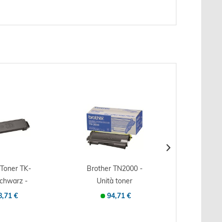
 Toner TK-
Brother TN2000 -
OKI Ton
schwarz -
Unità toner
C8600/
ale -...
Originale - Nero -...
Orig
8,71 €
94,71 €
1