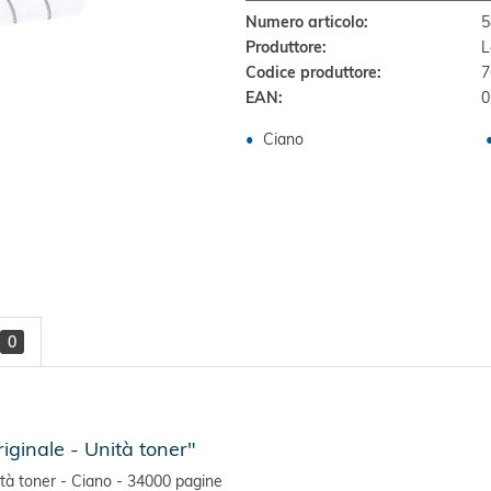
Numero articolo:
5
Produttore:
L
Codice produttore:
7
EAN:
0
Ciano
0
inale - Unità toner"
à toner - Ciano - 34000 pagine