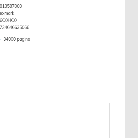
813587000
exmark
6C0HC0
734646635066
34000 pagine