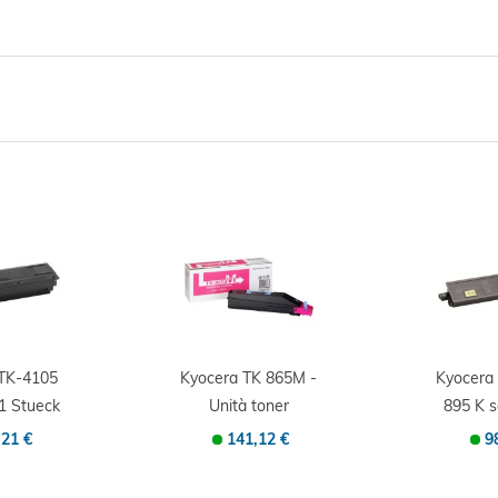
 TK-4105
Kyocera TK 865M -
Kyocera
1 Stueck
Unità toner
895 K 
inale...
Originale -...
Origin
,21 €
141,12 €
9