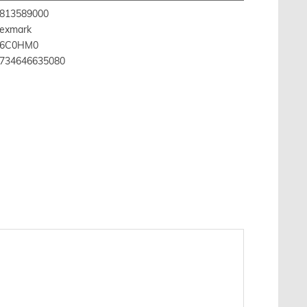
813589000
exmark
76C0HM0
734646635080