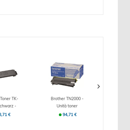
 Toner TK-
Brother TN2000 -
OKI Ton
schwarz -
Unità toner
C8600/
ale -...
Originale - Nero -...
Orig
8,71 €
94,71 €
1