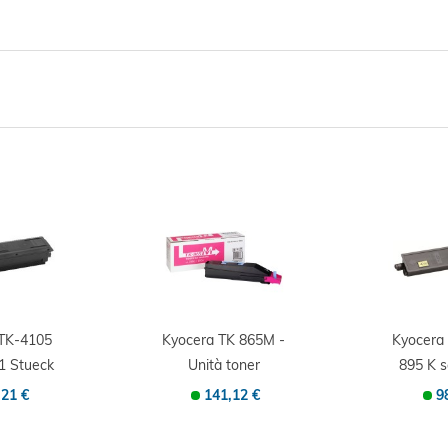
 TK-4105
Kyocera TK 865M -
Kyocera
1 Stueck
Unità toner
895 K 
inale...
Originale -...
Origin
,21 €
141,12 €
9