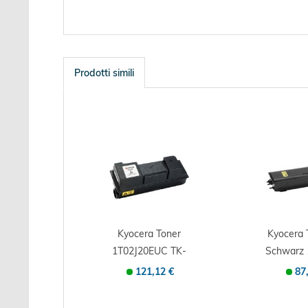
Prodotti simili
Kyocera Toner
Kyocera
1T02J20EUC TK-
Schwarz 
360 20 schwarz -...
e - Orig
121,12 €
87