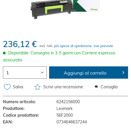
236,12 €
incl. IVA,
più spese di spedizione, ove previste
Disponibile. Consegna in 3-5 giorni con Corriere espresso
assicurato
Aggiungi al carrello
Salva
Scrivi una recensione
Consiglia
Numero articolo:
6242156000
Produttore:
Lexmark
Codice produttore:
56F2000
EAN:
0734646637244