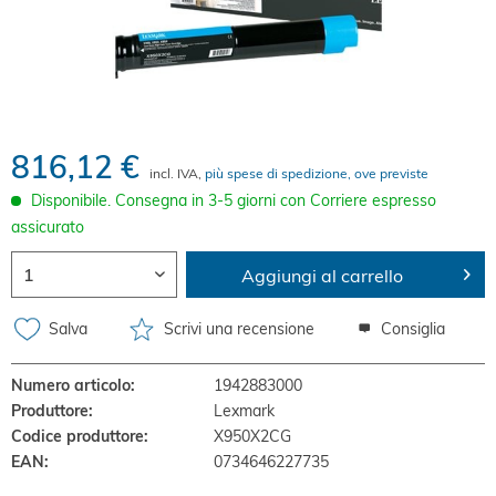
816,12 €
incl. IVA,
più spese di spedizione, ove previste
Disponibile. Consegna in 3-5 giorni con Corriere espresso
assicurato
Aggiungi al carrello
Salva
Scrivi una recensione
Consiglia
Numero articolo:
1942883000
Produttore:
Lexmark
Codice produttore:
X950X2CG
EAN:
0734646227735