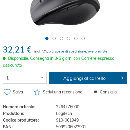
32,21 €
incl. IVA,
più spese di spedizione, ove previste
Disponibile. Consegna in 3-5 giorni con Corriere espresso
assicurato
Aggiungi al carrello
Salva
Scrivi una recensione
Consiglia
Numero articolo:
2264776000
Produttore:
Logitech
Codice produttore:
910-001949
EAN:
5099206023901