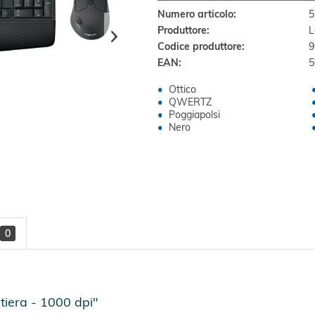
Numero articolo:
5
Produttore:
L
Codice produttore:
9
EAN:
5
Ottico
QWERTZ
Poggiapolsi
Nero
0
iera - 1000 dpi"