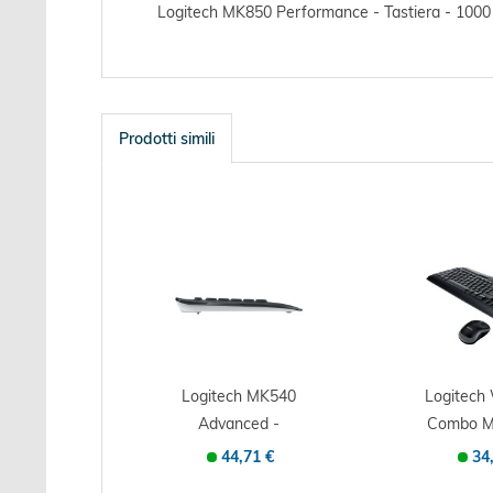
Logitech MK850 Performance - Tastiera - 1000 d
Prodotti simili
Logitech MK540
Logitech 
Advanced -
Combo MK
Tastatur-und-
44,71 €
34
Maus-Set...