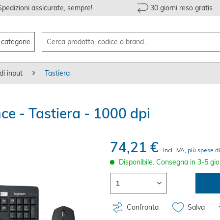
Spedizioni assicurate, sempre!
30 giorni reso gratis
e categorie
di input
Tastiera
e - Tastiera - 1000 dpi
74,21 €
incl. IVA,
più spese di
Disponibile. Consegna in 3-5 gio
Confronta
Salva