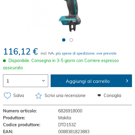
116,12 €
incl. IVA,
più spese di spedizione, ove previste
Disponibile. Consegna in 3-5 giorni con Corriere espresso
assicurato
Aggiungi al carrello
Salva
Scrivi una recensione
Consiglia
Numero articolo:
6826918000
Produttore:
Makita
Codice produttore:
DTD153Z
EAN:
0088381823883