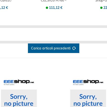
carica /
CELSIUS H760 -
Snap-O
station
Replicatore di...
HA
,12 €
111,12 €
22
Carica articoli precedenti