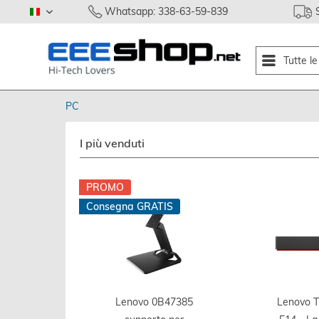
Whatsapp: 338-63-59-839
italiano
Tutte l
PC
I più venduti
PROMO
Consegna GRATIS
Lenovo 0B47385
Lenovo T