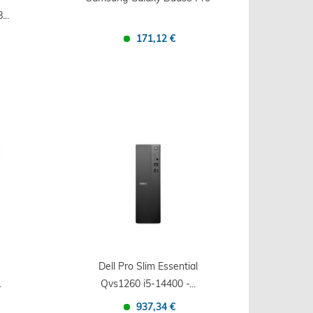
...
171,12 €
Confronta
Salva
t
Dell Pro Slim Essential
.
Qvs1260 i5-14400 -...
937,34 €