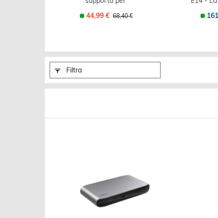
supporto per
E14 - La 
notebook Nero
docking 
44,99 €
161
68,40 €
per...
Filtra