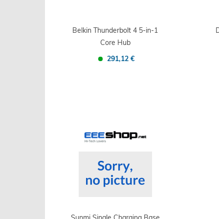
Belkin Thunderbolt 4 5-in-1
D
Core Hub
291,12 €
Confronta
Salva
Sunmi Single Charging Base