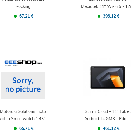
Rocking
Mediatek 11" Wi-Fi 5 - 128
67,21 €
396,12 €
Confronta
Salva
Confronta
Salva
Motorola Solutions moto
Sunmi CPad - 11" Table
watch Smartwatch 1.43"...
Android 14 GMS - Pda -..
65,71 €
461,12 €