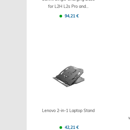
for L2H L2s Pro and...
94,21 €
Confronta
Salva
Lenovo 2-in-1 Laptop Stand
42,21 €