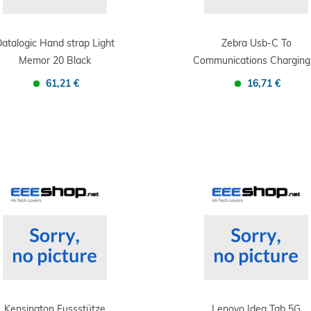
atalogic Hand strap Light
Zebra Usb-C To
Memor 20 Black
Communications Charging
-...
61,21 €
16,71 €
Confronta
Salva
Confronta
Salva
Kensington Fussstütze
Lenovo Idea Tab 5G