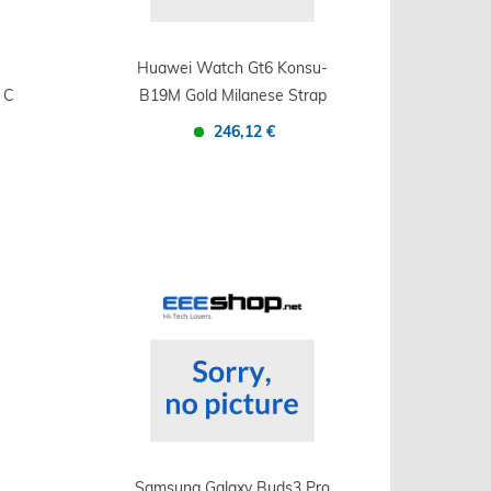
Huawei Watch Gt6 Konsu-
 C
B19M Gold Milanese Strap
246,12 €
Confronta
Salva
Samsung Galaxy Buds3 Pro