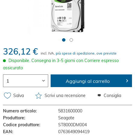
326,12 €
incl. IVA,
più spese di spedizione, ove previste
Disponibile. Consegna in 3-5 giorni con Corriere espresso
assicurato
Aggiungi al carrello
Salva
Scrivi una recensione
Consiglia
Numero articolo:
5831600000
Produttore:
Seagate
Codice produttore:
ST8000DM004
EAN:
0763649094419