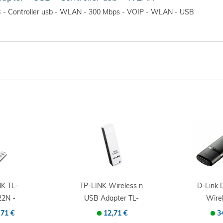
- Controller usb - WLAN - 300 Mbps - VOIP - WLAN - USB
K TL-
TP-LINK Wireless n
D-Link
2N -
USB Adapter TL-
Wire
dapter -
WN821N -...
Dualb
,71 €
12,71 €
3