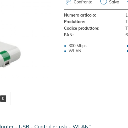
Confronta
Salva
Numero articolo:
1
Produttore:
T
Codice produttore:
T
EAN:
6
300 Mbps
WLAN
0
pter - USB - Controller usb - WLAN"