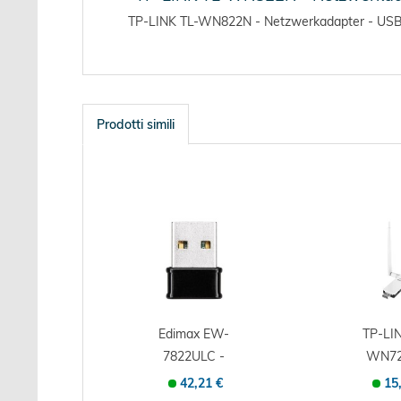
TP-LINK TL-WN822N - Netzwerkadapter - USB 
Prodotti simili
Edimax EW-
TP-LIN
7822ULC -
WN72
Netzwerkadapter -
Netzwerka
42,21 €
15