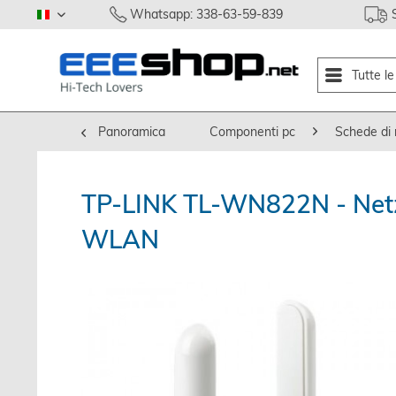
Whatsapp: 338-63-59-839
italiano
Tutte l
Panoramica
Componenti pc
Schede di r
TP-LINK TL-WN822N - Netzw
WLAN