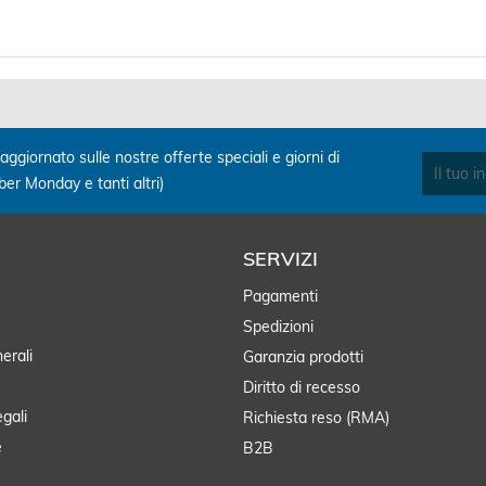
0 -...
Adap
aggiornato sulle nostre offerte speciali e giorni di
yber Monday e tanti altri)
SERVIZI
Pagamenti
Spedizioni
erali
Garanzia prodotti
Diritto di recesso
egali
Richiesta reso (RMA)
e
B2B