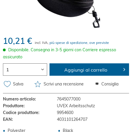
10,21 €
incl. IVA,
più spese di spedizione, ove previste
Disponibile. Consegna in 3-5 giorni con Corriere espresso
assicurato
Aggiungi al carrello
Salva
Scrivi una recensione
Consiglia
Numero articolo:
7645077000
Produttore:
UVEX Arbeitsschutz
Codice produttore:
9954600
EAN:
4031101264707
Polyester
Black