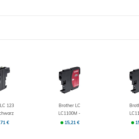
 LC 123
Brother LC
Brot
Schwarz
LC1100M -
LC11
K -...
Cartuccia di
Cartu
,71 €
15,21 €
1
inchiostro...
inchi