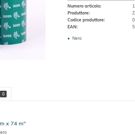
Numero articolo:
1
Produttore:
Z
Codice produttore:
0
EAN:
5
Nero
0
mm x 74 m"
Nero