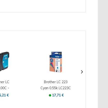
her LC
Brother LC 223
Broth
00C -
Cyan 0.55k LC223C
Yellow
ccia di
- Originale -...
LC2
5,21 €
17,71 €
ostro...