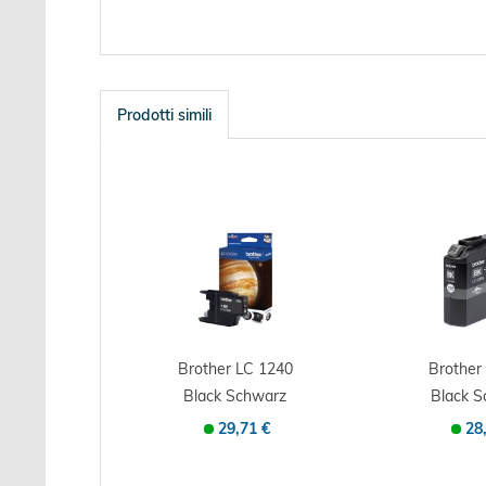
Prodotti simili
Brother LC 1240
Brother
Black Schwarz
Black 
LC1240BK -...
LC123B
29,71 €
28