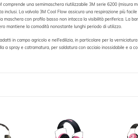
 comprende una semimaschera riutilizzabile 3M serie 6200 (misura med
ta inclusi. La valvola 3M Cool Flow assicura una respirazione più faci
ella maschera con profilo basso non intacca la visibilità periferica. La b
ero mantiene la comodità nonostante lunghi periodo di utilizzo.
adatti in campo agricolo e nell'edilizia, in particolare per la verniciatur
olla a spray e catramatura, per saldatura con acciaio inossidabile e a c