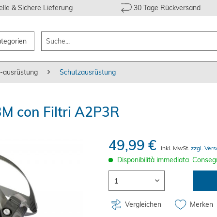
lle & Sichere Lieferung
30 Tage Rückversand
ategorien
 -ausrüstung
Schutzausrüstung
M con Filtri A2P3R
49,99 €
inkl. MwSt.
zzgl. Ver
Disponibilità immediata. Conseg
Vergleichen
Merken