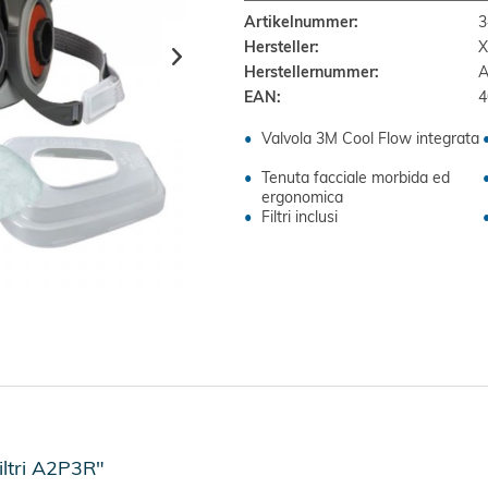
Artikelnummer:
3
Hersteller:
X
Herstellernummer:
A
EAN:
4
Valvola 3M Cool Flow integrata
Tenuta facciale morbida ed
ergonomica
Filtri inclusi
ltri A2P3R"