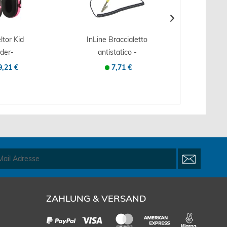
ltor Kid
InLine Braccialetto
nder-
antistatico -
Arbe
hörschutz
cinturino...
Kapsel-
9,21 €
7,71 €
B pink
gelb
ZAHLUNG & VERSAND