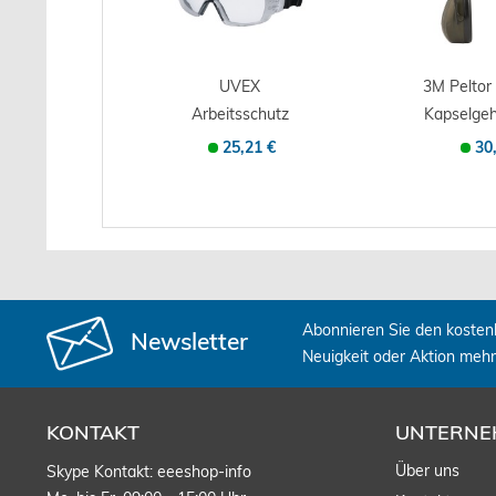
UVEX
3M Peltor 
Arbeitsschutz
Kapselgeh
Vollsichtbrille pheos
H5
25,21 €
30
cx2...
Abonnieren Sie den kosten
Newsletter
Neuigkeit oder Aktion meh
KONTAKT
UNTERNE
Über uns
Skype Kontakt: eeeshop-info