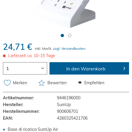
24,71 €
inkl. MwSt.
zzgl. Versandkosten
Lieferzeit ca. 10-15 Tage
In den Warenkorb
Merken
Bewerten
Empfehlen
Artikelnummer:
9446196000
Hersteller:
SumUp
Herstellernummer:
900606701
EAN:
4260325421706
Base di ricarica SumUp Air