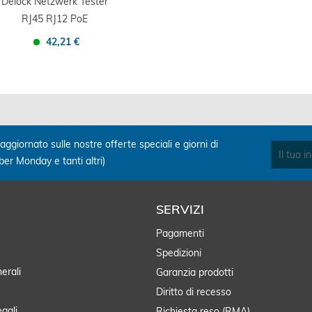
Delock Netzwerk Tester
RJ45 RJ12 PoE
42,21 €
Confronta
Salva
aggiornato sulle nostre offerte speciali e giorni di
yber Monday e tanti altri)
SERVIZI
Pagamenti
Spedizioni
erali
Garanzia prodotti
Diritto di recesso
egali
Richiesta reso (RMA)