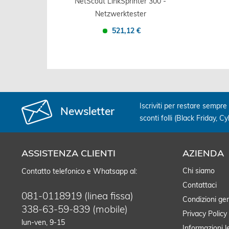
NetScout LinkSprinter 300 -
Netzwerktester
521,12 €
Confronta
Salva
Iscriviti per restare sempre 
Newsletter
sconti folli (Black Friday, C
ASSISTENZA CLIENTI
AZIENDA
Chi siamo
Contatto telefonico e Whatsapp al:
Contattaci
081-0118919 (linea fissa)
Condizioni gen
338-63-59-839 (mobile)
Privacy Policy
lun-ven, 9-15
Informazioni l