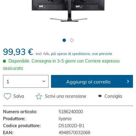
99,93 €
incl. IVA,
più spese di spedizione, ove previste
Disponibile. Consegna in 3-5 giorni con Corriere espresso
assicurato
Aggiungi al carrello
Salva
Scrivi una recensione
Consiglia
Numero articolo:
5186240000
Produttore:
Iiyama
Codice produttore:
DS1002D-B1
EAN:
4948570032068