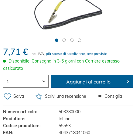
7,71 €
incl. IVA,
più spese di spedizione, ove previste
Disponibile. Consegna in 3-5 giorni con Corriere espresso
assicurato
Aggiungi al carrello
Salva
Scrivi una recensione
Consiglia
Numero articolo:
503280000
Produttore:
InLine
Codice produttore:
55553
EAN:
4043718041060