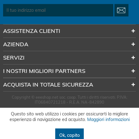
ASSISTENZA CLIENTI
AZIENDA
SERVIZI
I NOSTRI MIGLIORI PARTNERS
ACQUISTA IN TOTALE SICUREZZA
Copyright © eeeshop.net soc. coop. Tutti i diritti riservati. P.IVA:
IT06840721218 - R.E.A. NA-842890
Questo sito web utilizza i cookies per assicurarti la migliore
esperienza di navigazione ed acquisto.
Maggiori informazioni
Ok, capito